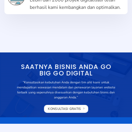
Lebih dari 2000 proyek digitalisasi telah
berhasil kami kembangkan dan optimalkan.
SAATNYA BISNIS ANDA GO
BIG GO DIGITAL
“Konsultasikan kebutuhan Anda dengan tim ahli kami untuk
mendapatkan wawasan mendalam dan penawaran layanan website
terbaik yang sepenuhnya disesuaikan dengan kebutuhan bisnis dan
anggaran Anda.”
KONSULTASI GRATIS