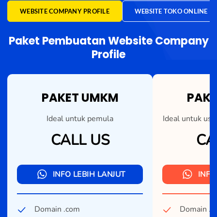
WEBSITE COMPANY PROFILE
WEBSITE TOKO ONLINE
Paket Pembuatan Website Company
Profile
PAKET UMKM
PAKE
Ideal untuk pemula
Ideal untuk us
CALL US
CA
INFO LEBIH LANJUT
INFO
Domain .com
Domain .c