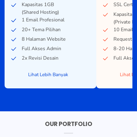
Kapasitas 1GB
SSL Certif
(Shared Hosting)
Kapasitas
1 Email Profesional
(Private H
20+ Tema Pilihan
10 Email P
8 Halaman Website
Request D
Full Akses Admin
8-20 Hala
2x Revisi Desain
Full Akse
Lihat Lebih Banyak
Lihat L
OUR PORTFOLIO