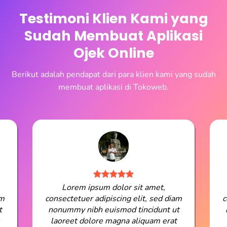
Testimoni Klien Kami yang
Sudah Membuat Aplikasi
Ojek Online
Berikut adalah pendapat dari para klien kami yang sudah
membuat aplikasi di Tokoweb.
Lorem ipsum dolor sit amet,
am
consectetuer adipiscing elit, sed diam
c
t
nonummy nibh euismod tincidunt ut
laoreet dolore magna aliquam erat