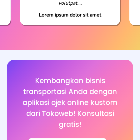
volutpat….
Lorem ipsum dolor sit amet
Kembangkan bisnis
transportasi Anda dengan
aplikasi ojek online kustom
dari Tokoweb! Konsultasi
gratis!