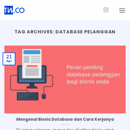
Skip
to
content
TAG ARCHIVES:
DATABASE PELANGGAN
21
Apr
Mengenal Bisnis Database dan Cara Kerjanya
Di zaman sekarang, apapun bisa dijadikan bisnis untuk