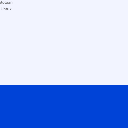
lolaan
 Untuk
]