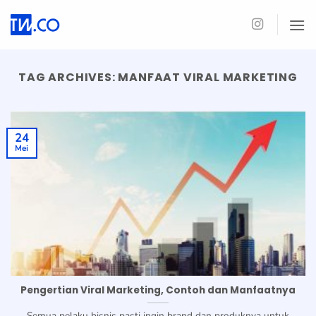
Skip
to
content
TAG ARCHIVES:
MANFAAT VIRAL MARKETING
24
Mei
Pengertian Viral Marketing, Contoh dan Manfaatnya
Semua pelaku bisnis pasti ingin brand dan produknya untuk