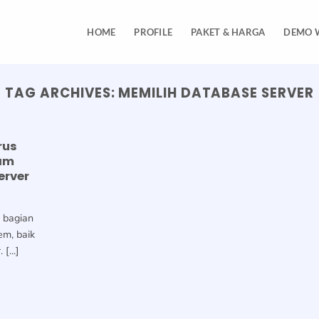
HOME
PROFILE
PAKET & HARGA
DEMO 
TAG ARCHIVES:
MEMILIH DATABASE SERVER
rus
lam
erver
 bagian
em, baik
[...]