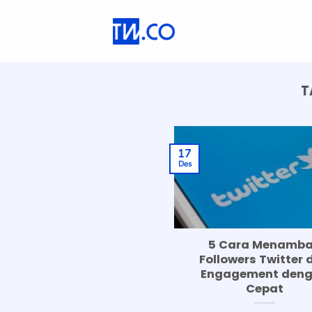
Skip
to
content
T
17
Des
5 Cara Menamb
Followers Twitter 
Engagement den
Cepat