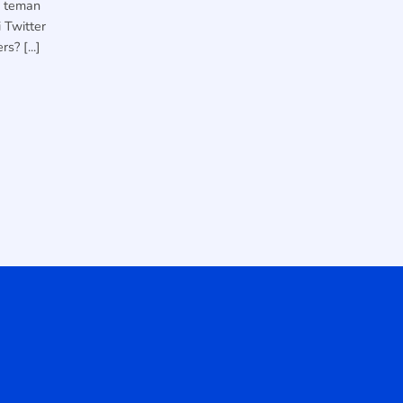
n teman
 Twitter
s? [...]