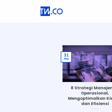
Skip
to
content
31
Mei
8 Strategi Manaj
Operasional,
Mengoptimalkan Ki
dan Efisiensi