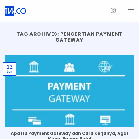
Skip
to
content
TAG ARCHIVES:
PENGERTIAN PAYMENT
GATEWAY
12
Jun
Apa itu Payment Gateway dan Cara Kerjanya, Agar
Kamu Paham Betul