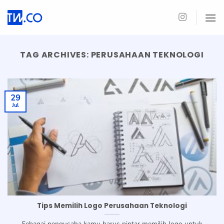
Skip
to
content
TAG ARCHIVES:
PERUSAHAAN TEKNOLOGI
29
Jul
Tips Memilih Logo Perusahaan Teknologi
Sebagai pengusaha kamu harus pintar memilih logo untuk