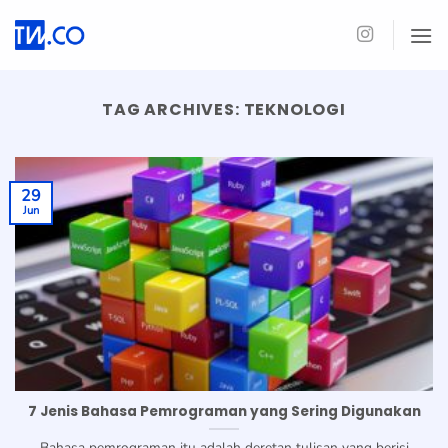
Skip
to
content
TAG ARCHIVES:
TEKNOLOGI
29
Jun
7 Jenis Bahasa Pemrograman yang Sering Digunakan
Bahasa pemrograman itu adalah deretan tulisan yang berisi