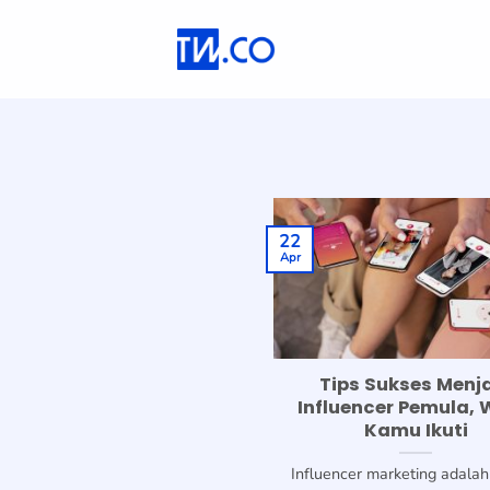
Skip
to
content
22
Apr
Tips Sukses Menj
Influencer Pemula, 
Kamu Ikuti
Influencer marketing adalah