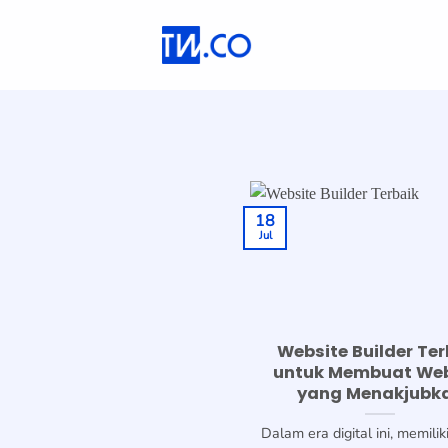
Skip
to
content
18
Jul
Website Builder Ter
untuk Membuat Web
yang Menakjubk
Dalam era digital ini, memili