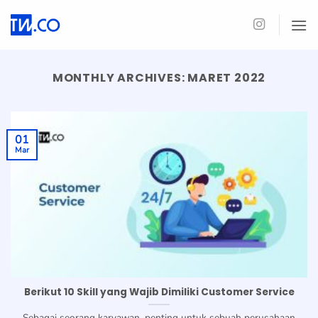
Skip
to
content
MONTHLY ARCHIVES:
MARET 2022
01
Mar
Berikut 10 Skill yang Wajib Dimiliki Customer Service
Sebagai seorang karyawan, penting untuk sebuah perusahaan