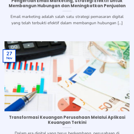
Pengertian Email Marketing, Strategi Efektif untuk
Membangun Hubungan dan Meningkatkan Penjualan
Email marketing adalah salah satu strategi pemasaran digital
yang telah terbukti efektif dalam membangun hubungan [...]
27
Nov
Transformasi Keuangan Perusahaan Melalui Aplikasi
Keuangan Terkini
Dalam era digital yang terus berkembang, perusahaan di