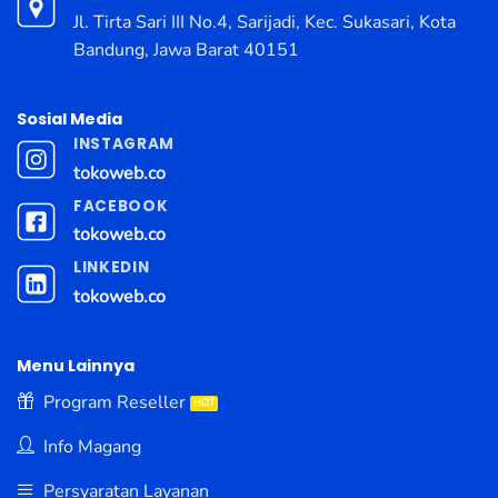
Jl. Tirta Sari III No.4, Sarijadi, Kec. Sukasari, Kota
Bandung, Jawa Barat 40151
Sosial Media
INSTAGRAM
tokoweb.co
FACEBOOK
tokoweb.co
LINKEDIN
tokoweb.co
Menu Lainnya
Program Reseller
Info Magang
Persyaratan Layanan