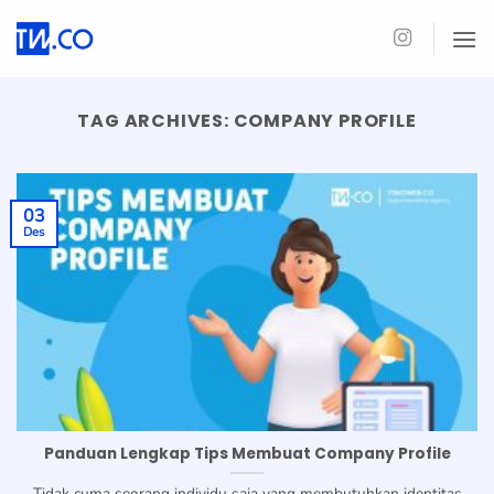
Skip
to
content
TAG ARCHIVES:
COMPANY PROFILE
03
Des
Panduan Lengkap Tips Membuat Company Profile
Tidak cuma seorang individu saja yang membutuhkan identitas