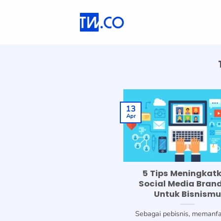
Skip
to
content
13
Apr
5 Tips Meningkat
Social Media Bran
Untuk Bisnism
Sebagai pebisnis, memanf