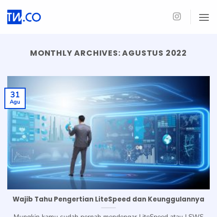
Skip
to
content
MONTHLY ARCHIVES:
AGUSTUS 2022
31
Agu
Wajib Tahu Pengertian LiteSpeed dan Keunggulannya
Mungkin kamu sudah pernah mendengar LiteSpeed atau LSWS