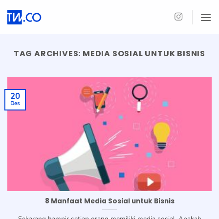
Skip
to
content
TAG ARCHIVES:
MEDIA SOSIAL UNTUK BISNIS
20
Des
8 Manfaat Media Sosial untuk Bisnis
Sekarang hampir setiap orang memiliki media sosial. Apakah