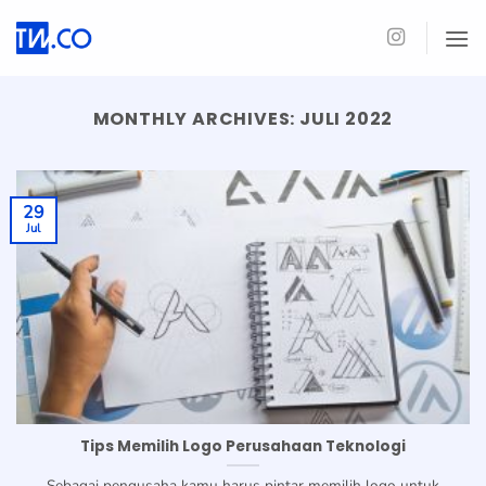
Skip
to
content
MONTHLY ARCHIVES:
JULI 2022
29
Jul
Tips Memilih Logo Perusahaan Teknologi
Sebagai pengusaha kamu harus pintar memilih logo untuk