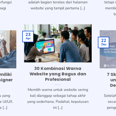
rfungsi
adalah bagian teratas dari halaman
tetapi
bagi
website yang tampil pertama [...]
membi
b
23
Apr
22
Des
30 Kombinasi Warna
Website yang Bagus dan
miliki
7 S
Profesional
signer
un
De
Memilih warna untuk website sering
u yang
kali dianggap sebagai tahap akhir
Setela
a UI/UX.
yang sederhana. Padahal, keputusan
seca
[...]
ini [...]
peng