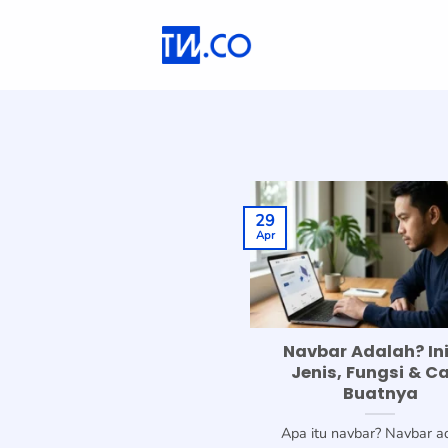
Skip
to
content
29
Apr
Navbar Adalah? In
Jenis, Fungsi & C
Buatnya
Apa itu navbar? Navbar a