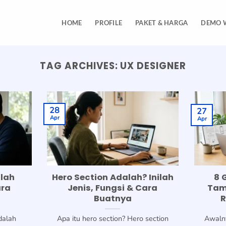
HOME
PROFILE
PAKET & HARGA
DEMO 
TAG ARCHIVES:
UX DESIGNER
28
27
Apr
Apr
ilah
Hero Section Adalah? Inilah
8 
ara
Jenis, Fungsi & Cara
Tam
Buatnya
dalah
Apa itu hero section? Hero section
Awalny