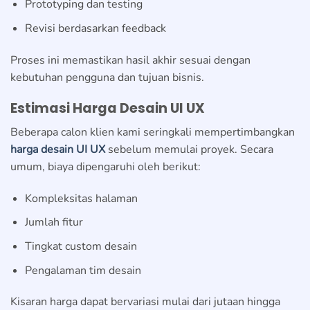
Prototyping dan testing
Revisi berdasarkan feedback
Proses ini memastikan hasil akhir sesuai dengan
kebutuhan pengguna dan tujuan bisnis.
Estimasi Harga Desain UI UX
Beberapa calon klien kami seringkali mempertimbangkan
harga desain UI UX
sebelum memulai proyek. Secara
umum, biaya dipengaruhi oleh berikut:
Kompleksitas halaman
Jumlah fitur
Tingkat custom desain
Pengalaman tim desain
Kisaran harga dapat bervariasi mulai dari jutaan hingga