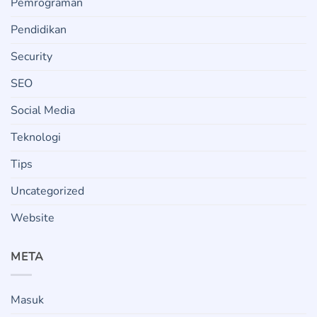
Pemrograman
Pendidikan
Security
SEO
Social Media
Teknologi
Tips
Uncategorized
Website
META
Masuk