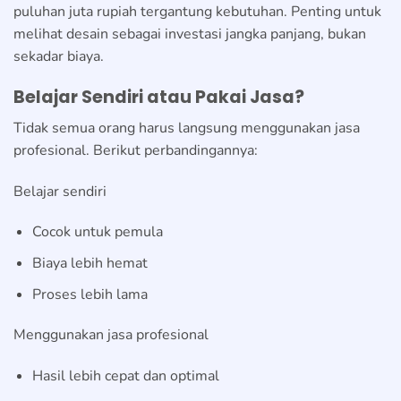
puluhan juta rupiah tergantung kebutuhan. Penting untuk
melihat desain sebagai investasi jangka panjang, bukan
sekadar biaya.
Belajar Sendiri atau Pakai Jasa?
Tidak semua orang harus langsung menggunakan jasa
profesional. Berikut perbandingannya:
Belajar sendiri
Cocok untuk pemula
Biaya lebih hemat
Proses lebih lama
Menggunakan jasa profesional
Hasil lebih cepat dan optimal