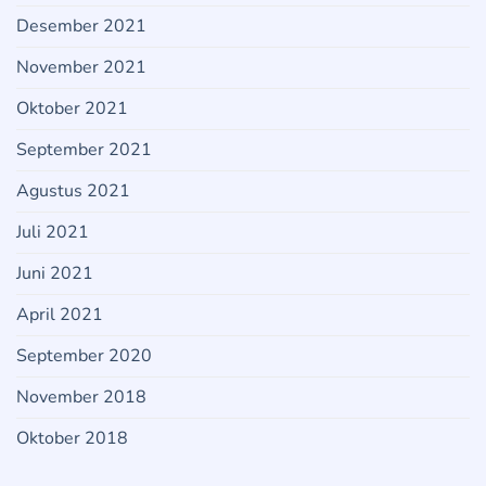
Desember 2021
November 2021
Oktober 2021
September 2021
Agustus 2021
Juli 2021
Juni 2021
April 2021
September 2020
November 2018
Oktober 2018