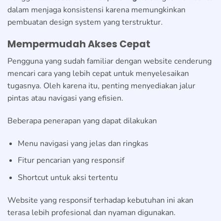
dalam menjaga konsistensi karena memungkinkan
pembuatan design system yang terstruktur.
Mempermudah Akses Cepat
Pengguna yang sudah familiar dengan website cenderung
mencari cara yang lebih cepat untuk menyelesaikan
tugasnya. Oleh karena itu, penting menyediakan jalur
pintas atau navigasi yang efisien.
Beberapa penerapan yang dapat dilakukan
Menu navigasi yang jelas dan ringkas
Fitur pencarian yang responsif
Shortcut untuk aksi tertentu
Website yang responsif terhadap kebutuhan ini akan
terasa lebih profesional dan nyaman digunakan.