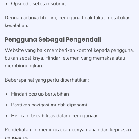
Opsi edit setelah submit
Dengan adanya fitur ini, pengguna tidak takut melakukan
kesalahan.
Pengguna Sebagai Pengendali
Website yang baik memberikan kontrol kepada pengguna,
bukan sebaliknya. Hindari elemen yang memaksa atau
membingungkan.
Beberapa hal yang perlu diperhatikan:
Hindari pop up berlebihan
Pastikan navigasi mudah dipahami
Berikan fleksibilitas dalam penggunaan
Pendekatan ini meningkatkan kenyamanan dan kepuasan
pengguna.