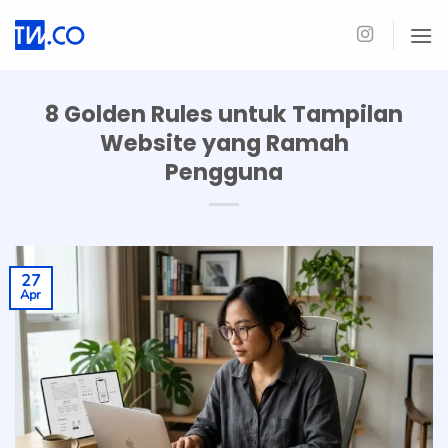
Skip
to
content
8 Golden Rules untuk Tampilan
Website yang Ramah
Pengguna
27
Apr