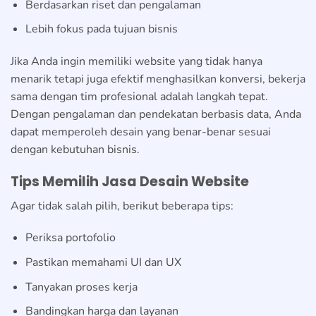
Berdasarkan riset dan pengalaman
Lebih fokus pada tujuan bisnis
Jika Anda ingin memiliki website yang tidak hanya
menarik tetapi juga efektif menghasilkan konversi, bekerja
sama dengan tim profesional adalah langkah tepat.
Dengan pengalaman dan pendekatan berbasis data, Anda
dapat memperoleh desain yang benar-benar sesuai
dengan kebutuhan bisnis.
Tips Memilih Jasa Desain Website
Agar tidak salah pilih, berikut beberapa tips:
Periksa portofolio
Pastikan memahami UI dan UX
Tanyakan proses kerja
Bandingkan harga dan layanan