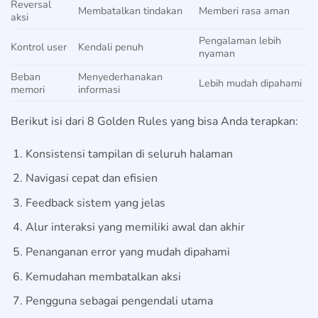
Reversal
Membatalkan tindakan
Memberi rasa aman
aksi
Pengalaman lebih
Kontrol user
Kendali penuh
nyaman
Beban
Menyederhanakan
Lebih mudah dipahami
memori
informasi
Berikut isi dari 8 Golden Rules yang bisa Anda terapkan:
Konsistensi tampilan di seluruh halaman
Navigasi cepat dan efisien
Feedback sistem yang jelas
Alur interaksi yang memiliki awal dan akhir
Penanganan error yang mudah dipahami
Kemudahan membatalkan aksi
Pengguna sebagai pengendali utama