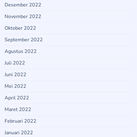
Desember 2022
November 2022
Oktober 2022
September 2022
Agustus 2022
Juli 2022
Juni 2022
Mei 2022
April 2022
Maret 2022
Februari 2022
Januari 2022