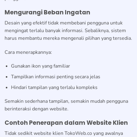
Mengurangi Beban Ingatan
Desain yang efektif tidak membebani pengguna untuk
mengingat terlalu banyak informasi. Sebaliknya, sistem
harus membantu mereka mengenali pilihan yang tersedia.
Cara menerapkannya:
Gunakan ikon yang familiar
Tampilkan informasi penting secara jelas
Hindari tampilan yang terlalu kompleks
Semakin sederhana tampilan, semakin mudah pengguna
berinteraksi dengan website.
Contoh Penerapan dalam Website Klien
Tidak sedikit website klien TokoWeb.co yang awalnya