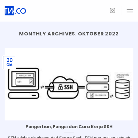
Skip
to
content
MONTHLY ARCHIVES:
OKTOBER 2022
30
Okt
Pengertian, Fungsi dan Cara Kerja SSH
SSH adalah singkatan dari Secure Shell. SSH merupakan sebuah