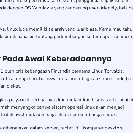
ertentu seperti instalasi sistem, penggunaan aplikasi, dan
rbeda dengan OS Windows yang cenderung user-friendly, baik da
, linux juga memiliki sejarah yang luar biasa. Kamu mau tahu
k simak bahasan tentang perkembangan sistem operasi linux d
ux Pada Awal Keberadaannya
91 oleh pria kebangsaan Finlandia bernama Linus Torvalds.
a ketika menjadi mahasiswa mulai membagikan source code (k
an disket.
ka apa yang diperbuatnya akan melahirkan bisnis tak ternilai d
pernah menyangka bahwa sistem operasi linux akan menjadi
 Itulah awal mula dari sejarah dan perkembangan linux.
uga dibenamkan dalam server, tablet PC, komputer desktop,