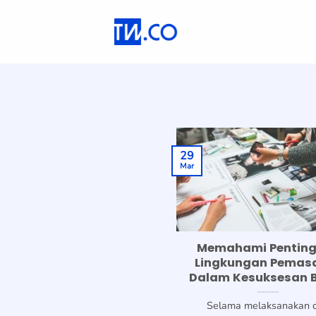
Skip
to
content
29
Mar
Memahami Pentin
Lingkungan Pemas
Dalam Kesuksesan B
Selama melaksanakan 