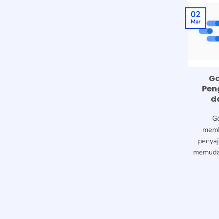
02
Mar
Go
Pen
d
G
memb
penyaj
memudah