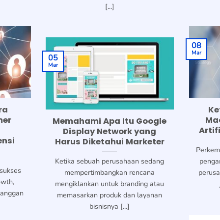
[...]
08
Mar
05
Mar
ra
Ke
mer
Mac
Memahami Apa Itu Google
Artif
Display Network yang
ensi
Harus Diketahui Marketer
Perkem
Ketika sebuah perusahaan sedang
pengar
 sukses
mempertimbangkan rencana
perusa
owth,
mengiklankan untuk branding atau
elanggan
memasarkan produk dan layanan
bisnisnya [...]