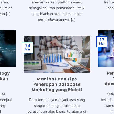
saran,
memanfaatkan platform email
tren s
sejumlah
sebagai saluran pemasaran untuk
beb
n [...]
mengiklankan atau memasarkan
produk/layanannya. [...]
17
Mar
14
Mar
logy
Pe
akan
Manfaat dan Tips
Adv
Penerapan Database
Marketing yang Efektif
000
Keti
menjual
Data tentu saja menjadi aset yang
bekerja 
ing
sangat penting untuk setiap
kamu
]
perusahaan atau bisnis, terutama di
ma