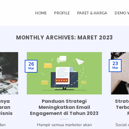
HOME
PROFILE
PAKET & HARGA
DEMO 
MONTHLY ARCHIVES:
MARET 2023
23
26
Mar
Mar
gnya
Panduan Strategi
Strat
aran
Meningkatkan Email
Terb
isnis
Engagement di Tahun 2023
dan
Hampir semua marketer akan
Social