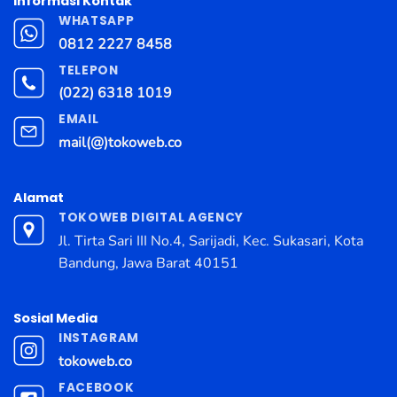
Informasi Kontak
WHATSAPP
0812 2227 8458
TELEPON
(022) 6318 1019
EMAIL
mail(@)tokoweb.co
Alamat
TOKOWEB DIGITAL AGENCY
Jl. Tirta Sari III No.4, Sarijadi, Kec. Sukasari, Kota
Bandung, Jawa Barat 40151
Sosial Media
INSTAGRAM
tokoweb.co
FACEBOOK