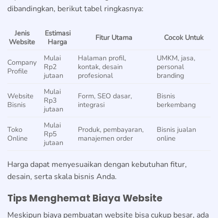
dibandingkan, berikut tabel ringkasnya:
Jenis
Estimasi
Fitur Utama
Cocok Untuk
Website
Harga
Mulai
Halaman profil,
UMKM, jasa,
Company
Rp2
kontak, desain
personal
Profile
jutaan
profesional
branding
Mulai
Website
Form, SEO dasar,
Bisnis
Rp3
Bisnis
integrasi
berkembang
jutaan
Mulai
Toko
Produk, pembayaran,
Bisnis jualan
Rp5
Online
manajemen order
online
jutaan
Harga dapat menyesuaikan dengan kebutuhan fitur,
desain, serta skala bisnis Anda.
Tips Menghemat Biaya Website
Meskipun biaya pembuatan website bisa cukup besar, ada