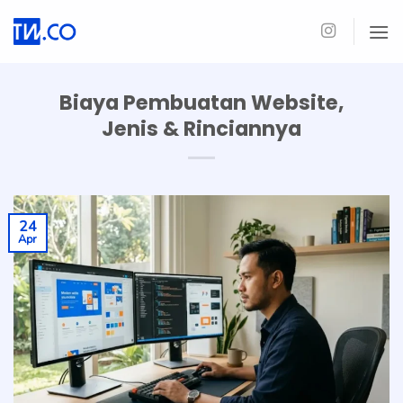
Skip
to
content
Biaya Pembuatan Website,
Jenis & Rinciannya
24
Apr