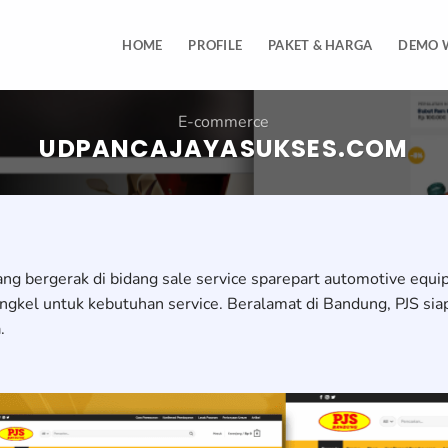
HOME
PROFILE
PAKET & HARGA
DEMO 
E-commerce
UDPANCAJAYASUKSES.COM
ng bergerak di bidang sale service sparepart automotive equi
gkel untuk kebutuhan service. Beralamat di Bandung, PJS si
.