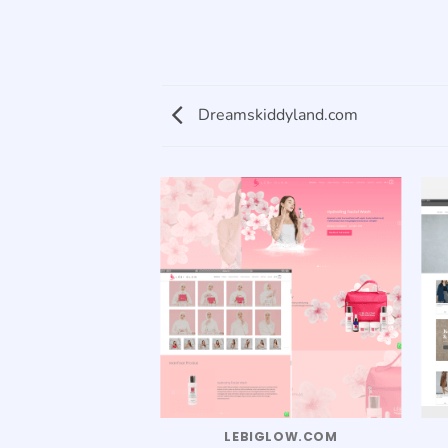
Dreamskiddyland.com
RAFOAM.ID
LEBIGLOW.COM