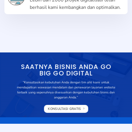
Lebih dari 2000 proyek digitalisasi telah
berhasil kami kembangkan dan optimalkan.
SAATNYA BISNIS ANDA GO
BIG GO DIGITAL
“Konsultasikan kebutuhan Anda dengan tim ahli kami untuk
mendapatkan wawasan mendalam dan penawaran layanan website
terbaik yang sepenuhnya disesuaikan dengan kebutuhan bisnis dan
anggaran Anda.”
KONSULTASI GRATIS