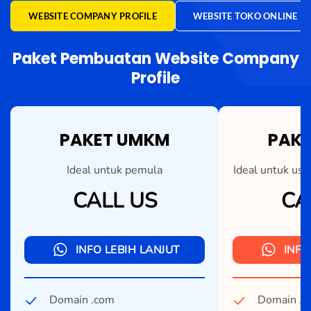
WEBSITE COMPANY PROFILE
WEBSITE TOKO ONLINE
Paket Pembuatan Website Company
Profile
PAKET UMKM
PAKE
Ideal untuk pemula
Ideal untuk us
CALL US
CA
INFO LEBIH LANJUT
INFO
Domain .com
Domain .c