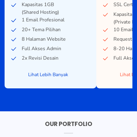
Kapasitas 1GB
SSL Certif
(Shared Hosting)
Kapasitas
1 Email Profesional
(Private H
20+ Tema Pilihan
10 Email P
8 Halaman Website
Request D
Full Akses Admin
8-20 Hala
2x Revisi Desain
Full Akse
Lihat Lebih Banyak
Lihat L
OUR PORTFOLIO