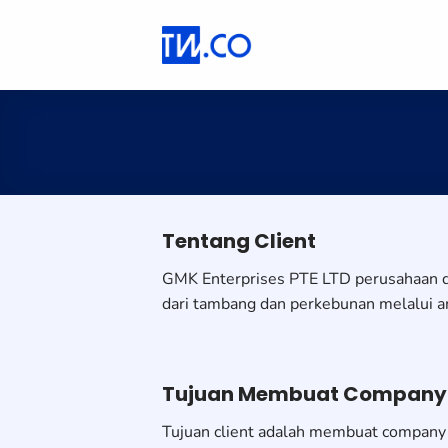
Skip
to
content
Tentang Client
GMK Enterprises PTE LTD perusahaan d
dari tambang dan perkebunan melalui an
Tujuan Membuat Company P
Tujuan client adalah membuat company 