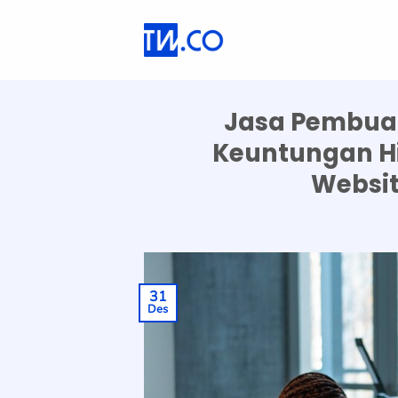
Skip
to
content
Jasa Pembuata
Keuntungan H
Websit
31
Des