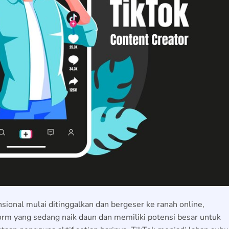
nsional mulai ditinggalkan dan bergeser ke ranah online,
form yang sedang naik daun dan memiliki potensi besar untuk