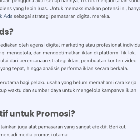
taan pengguna aktif setiap harinya, TikTok menjadi lahan subu
diens yang lebih luas. Untuk memaksimalkan potensi ini, bany
ok Ads
sebagai strategi pemasaran digital mereka.
Ads?
ediakan oleh agensi digital marketing atau profesional individ
, mengelola, dan mengoptimalkan iklan di platform TikTok.
lai dari perencanaan strategi iklan, pembuatan konten video
yang tepat, hingga analisis performa iklan secara berkala.
terutama bagi pelaku usaha yang belum memahami cara kerja
cukup waktu dan sumber daya untuk mengelola kampanye iklan
if untuk Promosi?
lainkan juga alat pemasaran yang sangat efektif. Berikut
 menjadi media promosi utama: