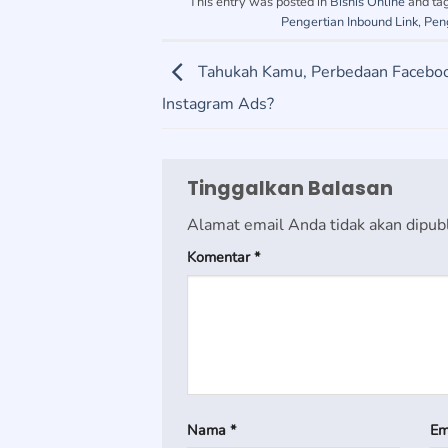
This entry was posted in
Bisnis Online
and ta
Pengertian Inbound Link
,
Pen
Tahukah Kamu, Perbedaan Facebo
Instagram Ads?
Tinggalkan Balasan
Alamat email Anda tidak akan dipubl
Komentar
*
Nama
*
Em