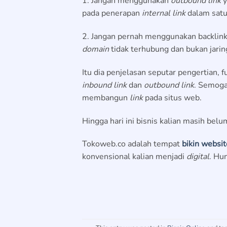
1. Jangan menggunakan
outbound link
y
pada penerapan
internal link
dalam satu
2. Jangan pernah menggunakan backlin
domain
tidak terhubung dan bukan jaringa
Itu dia penjelasan seputar pengertian, 
inbound link
dan
outbound link
. Semoga 
membangun
link
pada situs web.
Hingga hari ini bisnis kalian masih be
Tokoweb.co adalah tempat
bikin websi
konvensional kalian menjadi
digital
. Hu