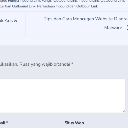
gged
Fungsi Inbound Link
,
Fungsi Outbound Link
,
Inbound Link
,
Outbound Link
,
gertian Outbound Link
,
Perbedaan Inbound dan Outboun Link
.
Tips dan Cara Mencegah Website Diser
ok Ads &
Malware
ikasikan.
Ruas yang wajib ditandai
*
ail
*
Situs Web