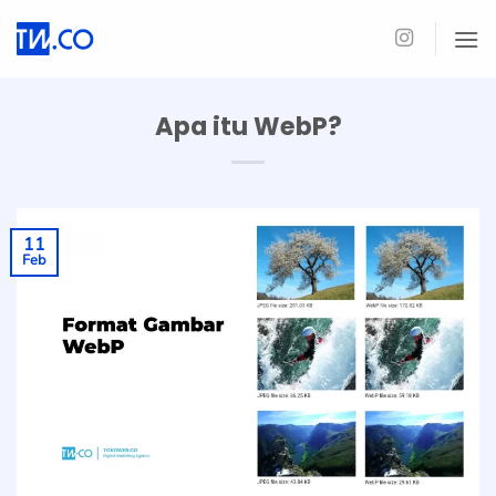
Skip
to
content
Apa itu WebP?
11
Feb