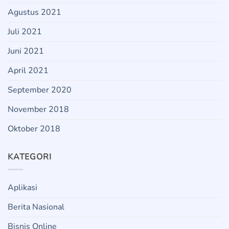
Agustus 2021
Juli 2021
Juni 2021
April 2021
September 2020
November 2018
Oktober 2018
KATEGORI
Aplikasi
Berita Nasional
Bisnis Online