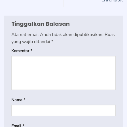
Era Digital
Tinggalkan Balasan
Alamat email Anda tidak akan dipublikasikan.
Ruas
yang wajib ditandai
*
Komentar
*
Nama
*
Email
*