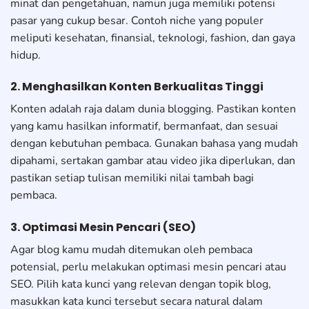
minat dan pengetahuan, namun juga memiliki potensi
pasar yang cukup besar. Contoh niche yang populer
meliputi kesehatan, finansial, teknologi, fashion, dan gaya
hidup.
2. Menghasilkan Konten Berkualitas Tinggi
Konten adalah raja dalam dunia blogging. Pastikan konten
yang kamu hasilkan informatif, bermanfaat, dan sesuai
dengan kebutuhan pembaca. Gunakan bahasa yang mudah
dipahami, sertakan gambar atau video jika diperlukan, dan
pastikan setiap tulisan memiliki nilai tambah bagi
pembaca.
3. Optimasi Mesin Pencari (SEO)
Agar blog kamu mudah ditemukan oleh pembaca
potensial, perlu melakukan optimasi mesin pencari atau
SEO. Pilih kata kunci yang relevan dengan topik blog,
masukkan kata kunci tersebut secara natural dalam