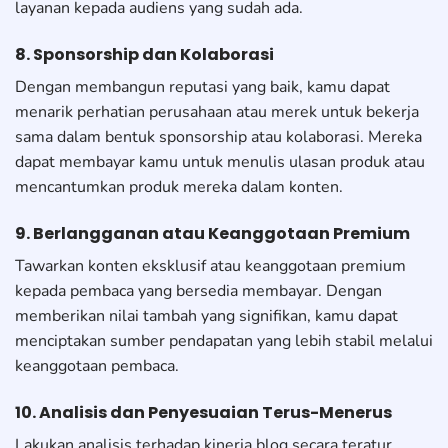
layanan kepada audiens yang sudah ada.
8. Sponsorship dan Kolaborasi
Dengan membangun reputasi yang baik, kamu dapat
menarik perhatian perusahaan atau merek untuk bekerja
sama dalam bentuk sponsorship atau kolaborasi. Mereka
dapat membayar kamu untuk menulis ulasan produk atau
mencantumkan produk mereka dalam konten.
9. Berlangganan atau Keanggotaan Premium
Tawarkan konten eksklusif atau keanggotaan premium
kepada pembaca yang bersedia membayar. Dengan
memberikan nilai tambah yang signifikan, kamu dapat
menciptakan sumber pendapatan yang lebih stabil melalui
keanggotaan pembaca.
10. Analisis dan Penyesuaian Terus-Menerus
Lakukan analisis terhadap kinerja blog secara teratur.