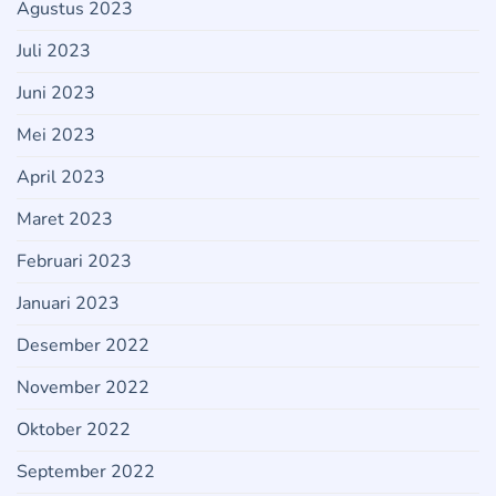
Agustus 2023
Juli 2023
Juni 2023
Mei 2023
April 2023
Maret 2023
Februari 2023
Januari 2023
Desember 2022
November 2022
Oktober 2022
September 2022