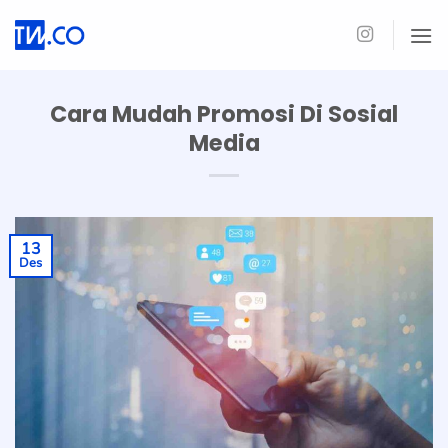
Skip
to
content
Cara Mudah Promosi Di Sosial
Media
13
Des