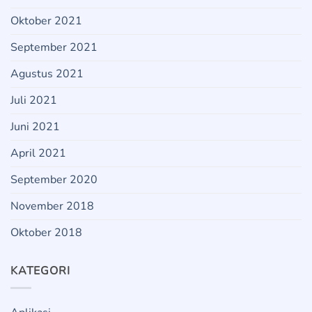
Oktober 2021
September 2021
Agustus 2021
Juli 2021
Juni 2021
April 2021
September 2020
November 2018
Oktober 2018
KATEGORI