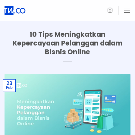
Skip
to
content
10 Tips Meningkatkan
Kepercayaan Pelanggan dalam
Bisnis Online
23
Feb