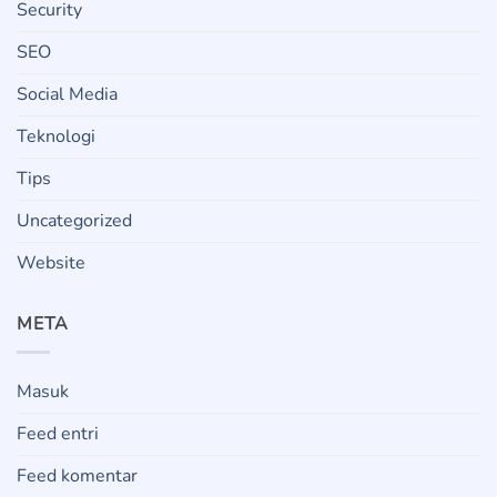
Security
SEO
Social Media
Teknologi
Tips
Uncategorized
Website
META
Masuk
Feed entri
Feed komentar