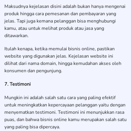
Maksudnya kejelasan disini adalah bukan hanya mengenai
produk hingga cara pemesanan dan pembayaran yang
jelas. Tapi juga kemana pelanggan bisa menghubungi
kamu, atau untuk melihat produk atau jasa yang
ditawarkan.
Itulah kenapa, ketika memulai bisnis online, pastikan
website yang digunakan jelas. Kejelasan website ini
dilihat dari nama domain, hingga kemudahan akses oleh
konsumen dan pengunjung.
7. Testimoni
Mungkin ini adalah salah satu cara yang paling efektif
untuk meningkatkan kepercayaan pelanggan yaitu dengan
menyematkan testimoni. Testimoni ini menunjukkan rasa
puas, dan bahwa bisnis online kamu merupakan salah satu
yang paling bisa dipercaya.