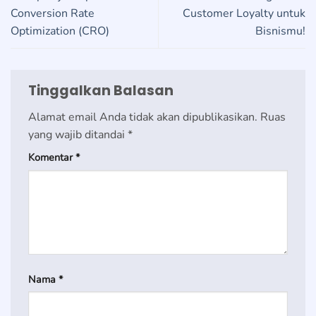
Conversion Rate
Customer Loyalty untuk
Optimization (CRO)
Bisnismu!
Tinggalkan Balasan
Alamat email Anda tidak akan dipublikasikan.
Ruas
yang wajib ditandai
*
Komentar
*
Nama
*