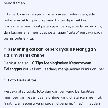
pengalaman.
Bila berbicara mengenai kepercayaan pelanggan, ada
beberapa faktor penting yang harus diperhatikan.
Bagaimana membuat pelanggan percaya pada bisnis kita,
dan bagaimana membuat pelanggan “tetap” percaya pada
bisnis online kita.
Tips Meningkatkan Kepercayaan Pelanggan
dalam Bisnis Online
Berikut adalah
10 Tips Meningkatkan Kepercayaan
Pelanggan
ketika kamu sedang menjalankan bisnis online:
1. Foto Berkualitas
Percaya atau tidak, foto dan gambar yang berkualitas
memberikan kesan usaha online yang dijalankan memiliki
“niat”. Dan seperti yang sudah dipahami, “niat” ini sudah