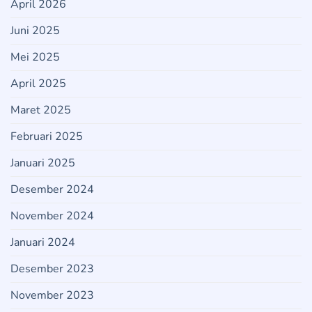
April 2026
Juni 2025
Mei 2025
April 2025
Maret 2025
Februari 2025
Januari 2025
Desember 2024
November 2024
Januari 2024
Desember 2023
November 2023