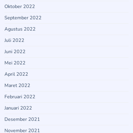
Oktober 2022
September 2022
Agustus 2022
Juli 2022
Juni 2022
Mei 2022
April 2022
Maret 2022
Februari 2022
Januari 2022
Desember 2021
November 2021