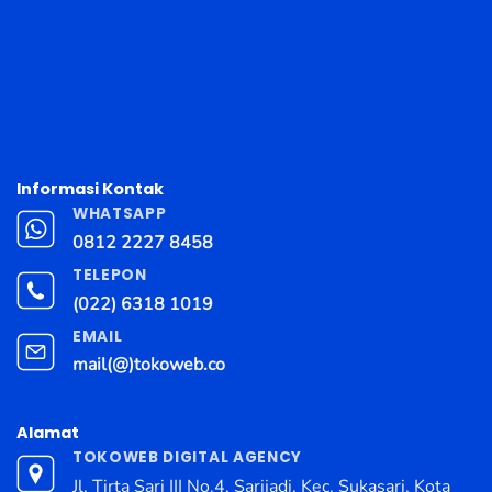
Informasi Kontak
WHATSAPP
0812 2227 8458
TELEPON
(022) 6318 1019
EMAIL
mail(@)tokoweb.co
Alamat
TOKOWEB DIGITAL AGENCY
Jl. Tirta Sari III No.4, Sarijadi, Kec. Sukasari, Kota