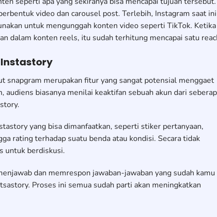
ten seperti apa yang sekiranya bisa mencapai tujuan tersebut.
rbentuk video dan carousel post. Terlebih, Instagram saat ini
igunakan untuk mengunggah konten video seperti TikTok. Ketika
 dalam konten reels, itu sudah terhitung mencapai satu reac
Instastory
ut snapgram merupakan fitur yang sangat potensial menggaet
n, audiens biasanya menilai keaktifan sebuah akun dari sebera
story.
Instastory yang bisa dimanfaatkan, seperti stiker pertanyaan,
ngga rating terhadap suatu benda atau kondisi. Secara tidak
 untuk berdiskusi.
isa menjawab dan memrespon jawaban-jawaban yang sudah kamu
tsastory. Proses ini semua sudah parti akan meningkatkan