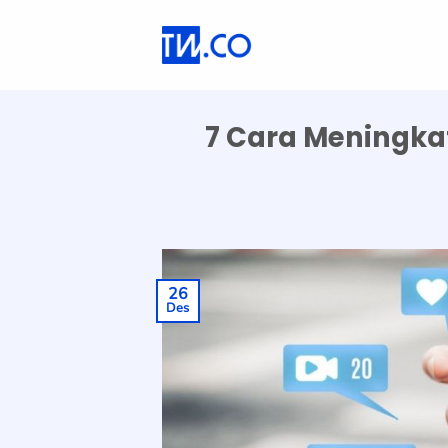
Skip
to
content
7 Cara Meningka
26
Des